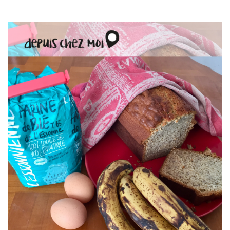
I
O
N