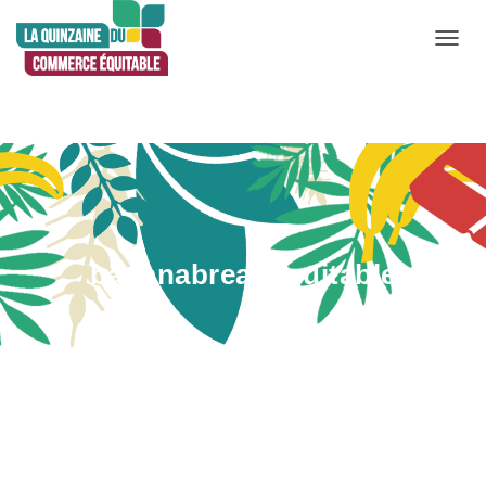
D
É
P
L
I
E
R
L
bananabreadequitable
A
N
A
V
Publié par
Admin
le
5 mai 2020
I
G
A
T