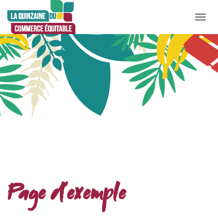
D
É
P
L
I
E
R
L
A
N
A
V
I
Page d’exemple
G
A
T