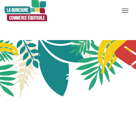
D
É
P
L
I
E
R
L
2
A
N
A
V
Publié par
Admin
le
11 mai 2020
I
G
A
T