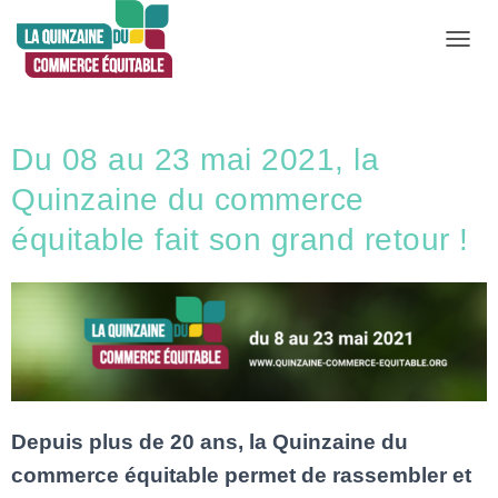
D
É
P
L
Du 08 au 23 mai 2021, la
I
Quinzaine du commerce
E
R
équitable fait son grand retour !
L
A
N
A
V
I
G
Depuis plus de 20 ans, la Quinzaine du
A
commerce équitable permet de rassembler et
T