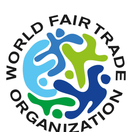
I
O
N