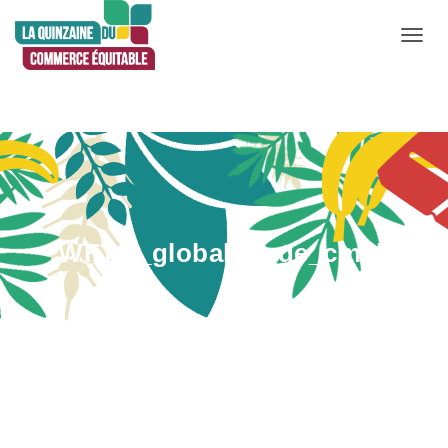
D
É
P
L
I
E
R
L
WFTO_global_large_cmyk
A
N
A
V
Publié par
Admin
le
27 mai 2020
I
G
A
T