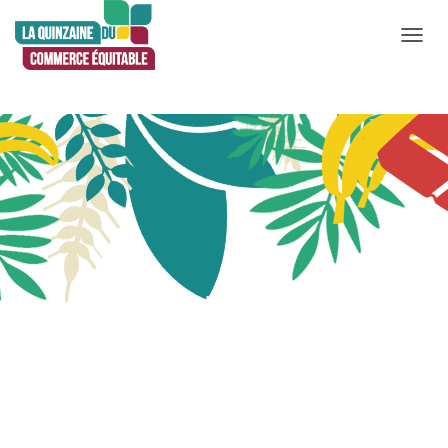
D
É
P
L
I
E
R
L
A
N
Publié par
Admin
le
8 mai 2020
A
V
I
G
A
T