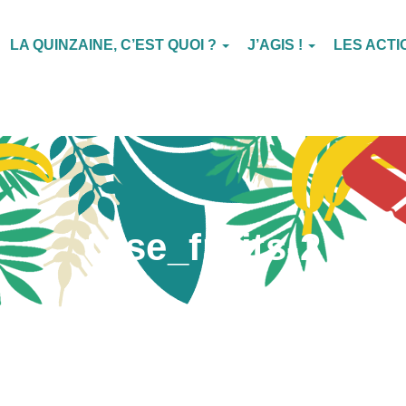
LA QUINZAINE, C’EST QUOI ?
J’AGIS !
LES ACT
frise_fruits-2
Publié par
Admin
le
4 mai 2020