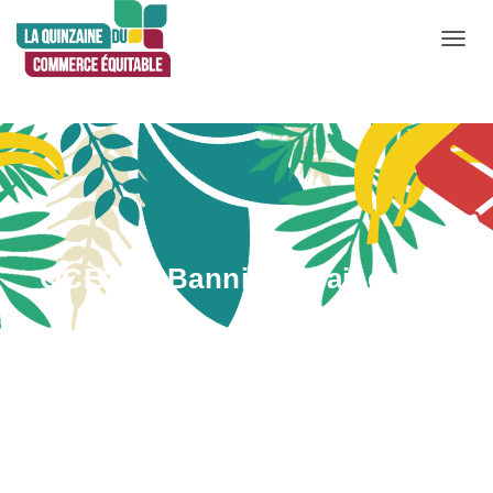
D
É
P
L
I
E
R
L
QCE22 – Bannière mail entete
A
N
A
V
I
G
A
T