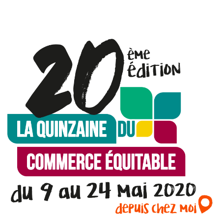
I
O
N