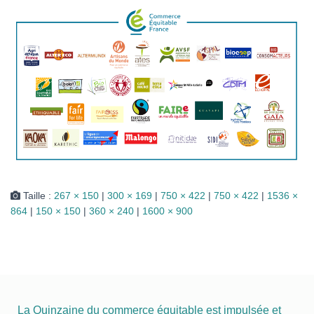
I
O
N
Taille :
267 × 150
|
300 × 169
|
750 × 422
|
750 × 422
|
1536 ×
864
|
150 × 150
|
360 × 240
|
1600 × 900
La Quinzaine du commerce équitable est impulsée et