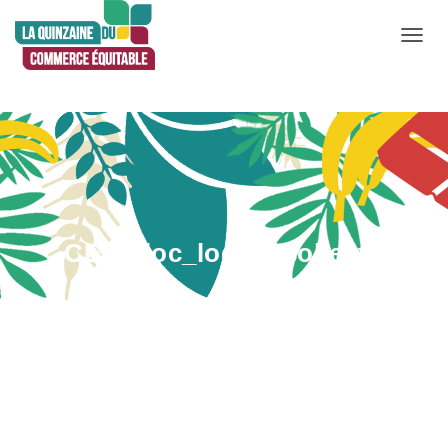
D
É
P
L
I
E
R
L
CEF-bloc_logos_collectif
A
N
A
V
I
G
A
T