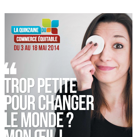
I
O
N