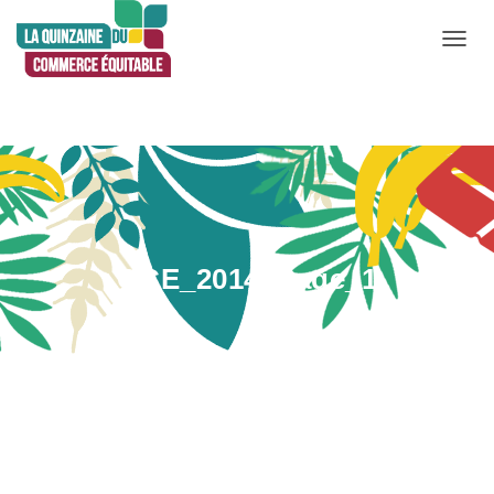
D
É
P
L
I
E
R
L
QCE_2014_Page_1
A
N
A
V
Publié par
Admin
le
1 mai 2020
I
G
A
T