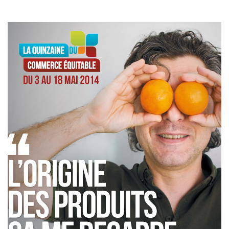
I
O
N