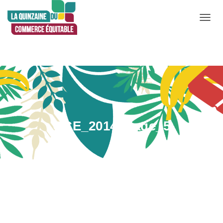
D
É
P
L
I
E
R
L
QCE_2014_Page_5
A
N
A
V
Publié par
Admin
le
1 mai 2020
I
G
A
T