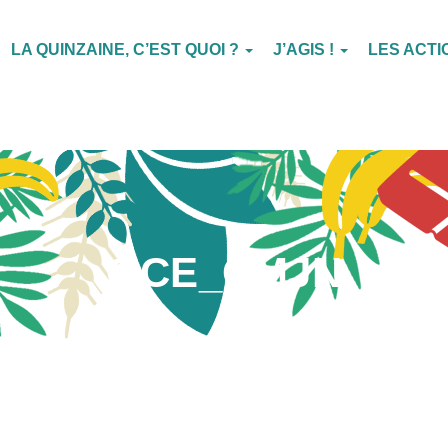
LA QUINZAINE, C’EST QUOI ?
J’AGIS !
LES ACT
QCE_CMJN
Publié par
Admin
le
23 avril 2020