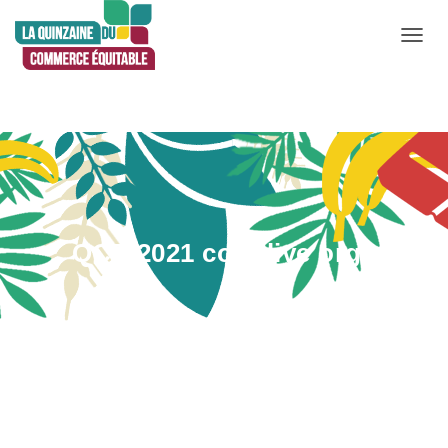
D
É
P
L
I
E
R
L
QCE 2021 conf live orga
A
N
A
V
Publié par
Leticia Correa
le
23 avril 2021
I
G
A
T