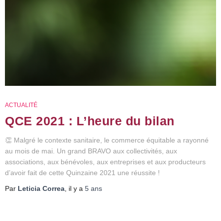
ACTUALITÉ
QCE 2021 : L’heure du bilan
👏 Malgré le contexte sanitaire, le commerce équitable a rayonné
au mois de mai. Un grand BRAVO aux collectivités, aux
associations, aux bénévoles, aux entreprises et aux producteurs
d’avoir fait de cette Quinzaine 2021 une réussite !
Par
Leticia Correa
, il y a
5 ans