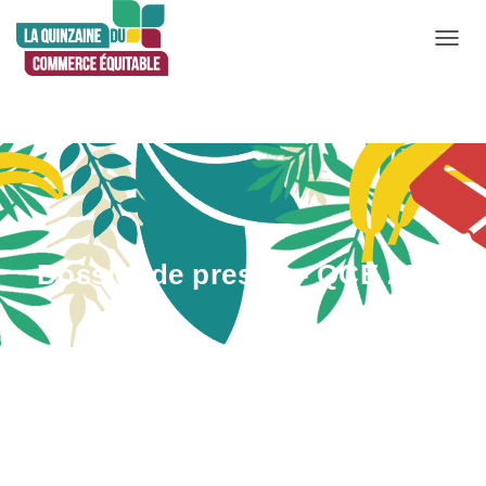
D
É
P
L
I
E
R
L
Dossier de presse – QCE 2026
A
N
A
V
Publié par
Anne Boisse
le
15 mai 2026
I
G
A
T