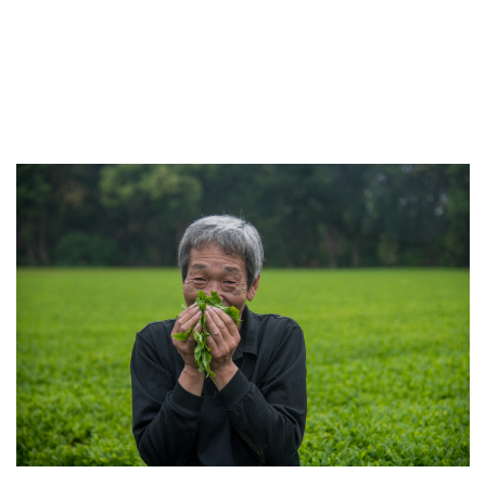
I
O
N