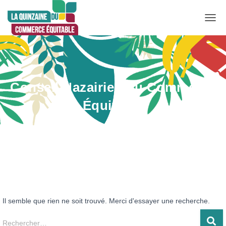
DÉP
LA
NAV
Conseil Nazairien du Commerce
Équitable
Il semble que rien ne soit trouvé. Merci d'essayer une recherche.
Rechercher :
Rechercher…