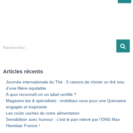
R
Rechercher…
e
c
h
Articles récents
e
r
Journée internationale du Thé : 5 raisons de choisir un thé issu
c
d’une filière équitable
h
À quoi reconnaît-on un label certifié ?
e
Magasins bio & spécialisés : mobilisez-vous pour une Quinzaine
r
engagée et inspirante
Les coûts cachés de notre alimentation
:
Sensibiliser avec humour : c’est le pari relevé par l’ONG Max
Havelaar France !