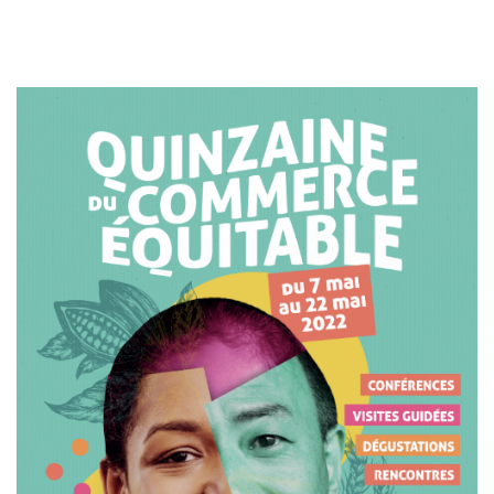
I
O
N