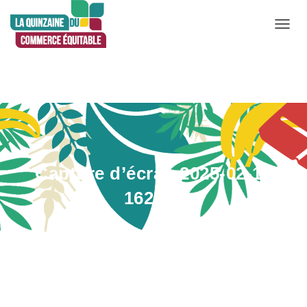
D
É
P
L
I
E
R
L
Capture d’écran 2025-02-13
A
N
162410
A
V
I
Publié par
Anne Boisse
le
13 février 2025
G
A
T