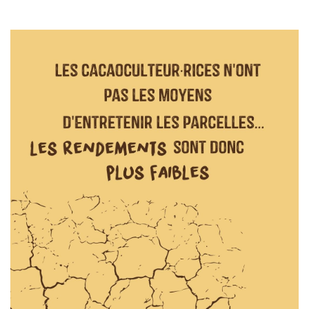
I
O
N