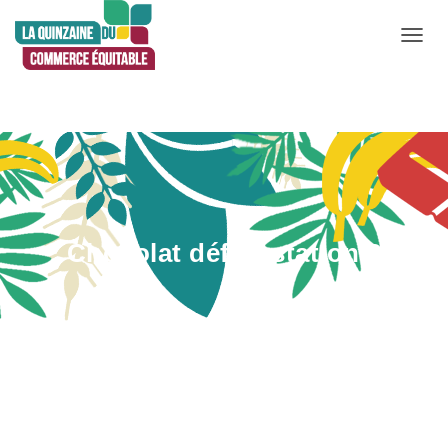
D
É
P
L
I
E
R
L
Chocolat déforestation 3
A
N
A
V
Publié par
Leticia Correa
le
30 mai 2023
I
G
A
T