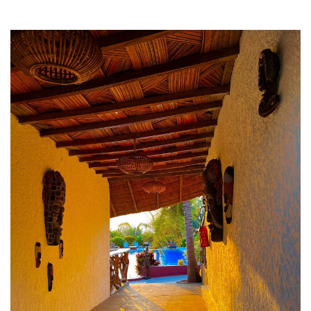
I
O
N