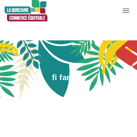
D
É
P
L
I
E
R
L
fi fane la
A
N
A
V
Publié par
Leticia Correa
le
19 mars 2022
I
G
A
T