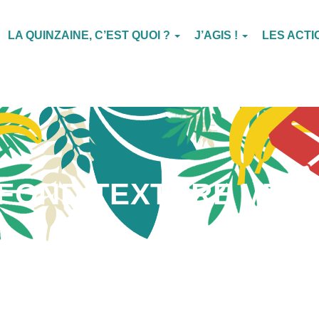
LA QUINZAINE, C’EST QUOI ?
J’AGIS !
LES ACT
FOND TEXTURE VER
Publié par
Leticia Correa
le
10 février 2022