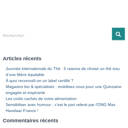
R
Rechercher…
e
c
h
Articles récents
e
r
Journée internationale du Thé : 5 raisons de choisir un thé issu
c
d’une filière équitable
h
À quoi reconnaît-on un label certifié ?
e
Magasins bio & spécialisés : mobilisez-vous pour une Quinzaine
r
engagée et inspirante
Les coûts cachés de notre alimentation
:
Sensibiliser avec humour : c’est le pari relevé par l’ONG Max
Havelaar France !
Commentaires récents